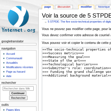
page
discussion
modifier
historique
Voir la source de 5 STPDE:
←
5 STPDE: The five socio-technical properties of digi
Aller à :
navigation
,
rechercher
Vous ne pouvez pas modifier cette page, pour la
Vous devez confirmer votre adresse de courriel a
googletranslator
Vous pouvez voir et copier le contenu de cette 
navigation
Accueil
Communauté
Actualités
Modifications récentes
Page au hasard
Aide
rechercher
outils
Pages liées