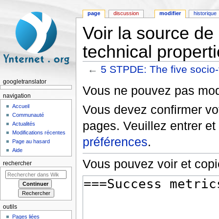
page
discussion
modifier
historique
Voir la source de
technical properti
←
5 STPDE: The five socio-t
Aller à :
navigation
,
rechercher
googletranslator
Vous ne pouvez pas modif
navigation
Vous devez confirmer vot
Accueil
Communauté
pages. Veuillez entrer et
Actualités
Modifications récentes
préférences
.
Page au hasard
Aide
Vous pouvez voir et copi
rechercher
outils
Pages liées