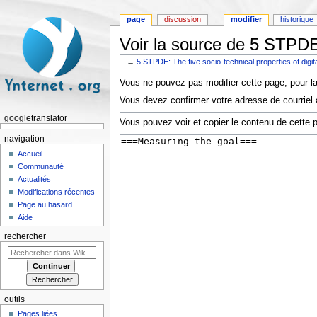
page
discussion
modifier
historique
Voir la source de 5 STPDE:
←
5 STPDE: The five socio-technical properties of digi
Aller à :
navigation
,
rechercher
Vous ne pouvez pas modifier cette page, pour la
Vous devez confirmer votre adresse de courriel a
googletranslator
Vous pouvez voir et copier le contenu de cette 
navigation
Accueil
Communauté
Actualités
Modifications récentes
Page au hasard
Aide
rechercher
outils
Pages liées