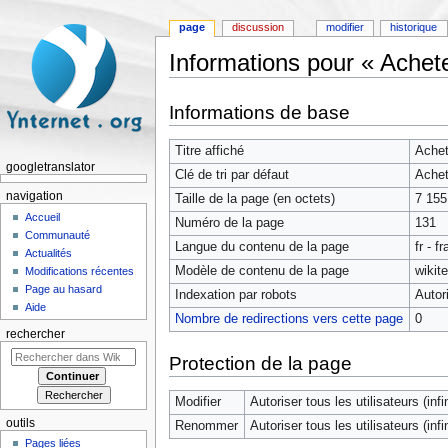
page
discussion
modifier
historique
Informations pour « Achet
Aller à :
navigation
,
rechercher
Informations de base
Titre affiché
Achet
googletranslator
Clé de tri par défaut
Achet
navigation
Taille de la page (en octets)
7 155
Accueil
Numéro de la page
131
Communauté
Langue du contenu de la page
fr - f
Actualités
Modèle de contenu de la page
wikit
Modifications récentes
Page au hasard
Indexation par robots
Autor
Aide
Nombre de redirections vers cette page
0
rechercher
Protection de la page
Modifier
Autoriser tous les utilisateurs (infin
outils
Renommer
Autoriser tous les utilisateurs (infin
Pages liées