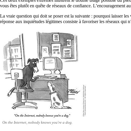
Ces deux exemples extrêmes illustrent le double usage possible du pseu
vous êtes plutôt en quête de réseaux de confiance. L’encouragement au 
La vraie question qui doit se poser est la suivante : pourquoi laisser l
réponse aux inquiétudes légitimes consiste à favoriser les réseaux qui 
On the Internet, nobody knows you're a dog.