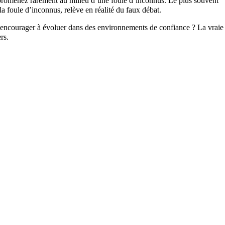
s promenez rarement au milieu d’une foule d’inconnus. Le plus souvent
 foule d’inconnus, relève en réalité du faux débat.
les encourager à évoluer dans des environnements de confiance ? La vraie
rs.