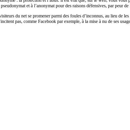
donyme : la protection et l’abus. Il est vrai que, sur le web, vous vou
pseudonymat et à l’anonymat pour des raisons défensives, par peur de la
es visiteurs du net se promener parmi des foules d’inconnus, au lieu de 
n’incitent pas, comme Facebook par exemple, à la mise à nu de ses usage