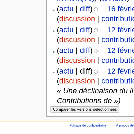
(
actu
|
diff
)
16 févr
(
discussion
|
contribut
(
actu
|
diff
)
12 févr
(
discussion
|
contribut
(
actu
|
diff
)
12 févr
(
discussion
|
contribut
(
actu
| diff)
12 févr
(
discussion
|
contribut
« Une déclinaison du l
Contributions de »)
Politique de confidentialité
À propos de 