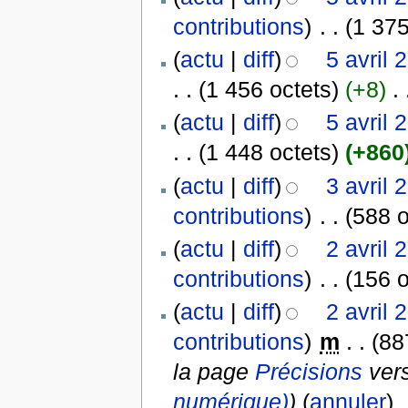
contributions
)
‎
. .
(1 375
(
actu
|
diff
)
5 avril 
. .
(1 456 octets)
(+8)
‎
. 
(
actu
|
diff
)
5 avril 
. .
(1 448 octets)
(+860
(
actu
|
diff
)
3 avril 
contributions
)
‎
. .
(588 o
(
actu
|
diff
)
2 avril 
contributions
)
‎
. .
(156 o
(
actu
|
diff
)
2 avril 
contributions
)
‎
m
. .
(88
la page
Précisions
ver
numérique)
)
(
annuler
)