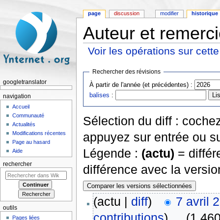
page
discussion
modifier
historique
Auteur et remerci
Voir les opérations sur cett
Aller à :
navigation
,
rechercher
Rechercher des révisions
googletranslator
À partir de l'année (et précédentes) :
balises
:
navigation
Accueil
Communauté
Sélection du diff : coch
Actualités
Modifications récentes
appuyez sur entrée ou su
Page au hasard
Légende :
(actu)
= différ
Aide
rechercher
différence avec la versi
(actu |
diff
)
7 avril 
outils
contributions
)
‎
. .
(1 460
Pages liées