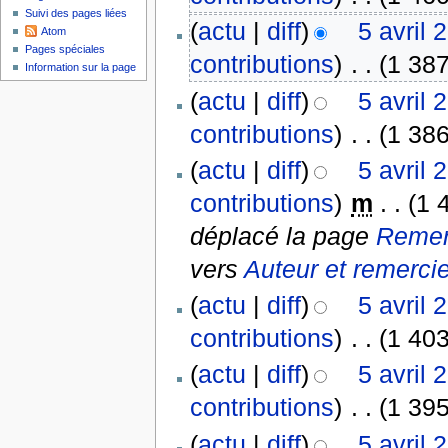
Suivi des pages liées
(
actu
|
diff
)
5 avril 
Atom
Pages spéciales
contributions
)
‎
. .
(1 387
Information sur la page
(
actu
|
diff
)
5 avril 
contributions
)
‎
. .
(1 386
(
actu
|
diff
)
5 avril 
contributions
)
‎
m
. .
(1 
déplacé la page
Remer
vers
Auteur et remerci
(
actu
|
diff
)
5 avril 
contributions
)
‎
. .
(1 403
(
actu
|
diff
)
5 avril 
contributions
)
‎
. .
(1 395
(
actu
|
diff
)
5 avril 