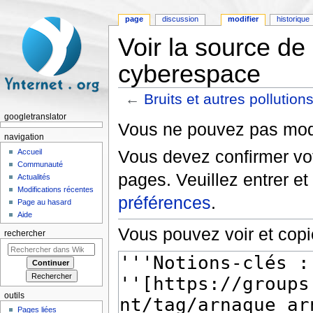
page
discussion
modifier
historique
Voir la source de 
cyberespace
←
Bruits et autres pollutio
Aller à :
navigation
,
rechercher
googletranslator
Vous ne pouvez pas modif
navigation
Vous devez confirmer vot
Accueil
Communauté
pages. Veuillez entrer et
Actualités
Modifications récentes
préférences
.
Page au hasard
Aide
Vous pouvez voir et copi
rechercher
outils
Pages liées