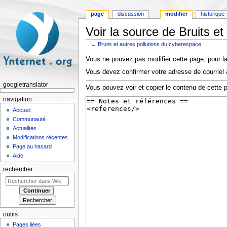
page
discussion
modifier
historique
Voir la source de Bruits e
←
Bruits et autres pollutions du cyberespace
Aller à :
navigation
,
rechercher
Vous ne pouvez pas modifier cette page, pour la
Vous devez confirmer votre adresse de courriel a
googletranslator
Vous pouvez voir et copier le contenu de cette 
navigation
Accueil
Communauté
Actualités
Modifications récentes
Page au hasard
Aide
rechercher
outils
Pages liées