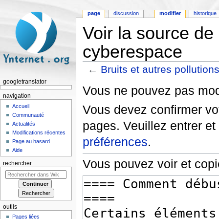
page
discussion
modifier
historique
Voir la source de 
cyberespace
←
Bruits et autres pollutio
Aller à :
navigation
,
rechercher
googletranslator
Vous ne pouvez pas modif
navigation
Vous devez confirmer vot
Accueil
Communauté
pages. Veuillez entrer et
Actualités
Modifications récentes
préférences
.
Page au hasard
Aide
Vous pouvez voir et copi
rechercher
outils
Pages liées