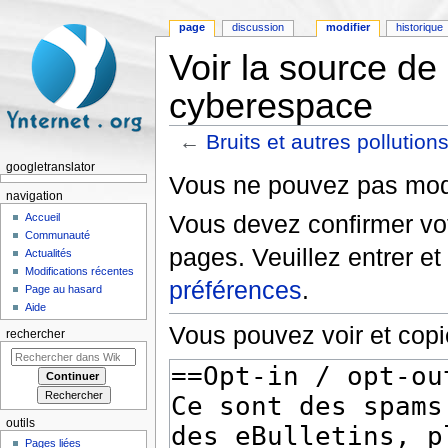
page
discussion
modifier
historique
Voir la source de 
cyberespace
←
Bruits et autres pollutio
Aller à :
navigation
,
rechercher
googletranslator
Vous ne pouvez pas modif
navigation
Vous devez confirmer vot
Accueil
Communauté
pages. Veuillez entrer et
Actualités
Modifications récentes
préférences
.
Page au hasard
Aide
Vous pouvez voir et copi
rechercher
outils
Pages liées