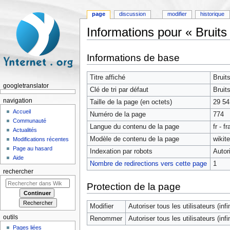
page
discussion
modifier
historique
Informations pour « Bruits
Aller à :
navigation
,
rechercher
Informations de base
Titre affiché
Bruit
googletranslator
Clé de tri par défaut
Bruit
navigation
Taille de la page (en octets)
29 54
Accueil
Numéro de la page
774
Communauté
Langue du contenu de la page
fr - f
Actualités
Modèle de contenu de la page
wikit
Modifications récentes
Page au hasard
Indexation par robots
Autor
Aide
Nombre de redirections vers cette page
1
rechercher
Protection de la page
Modifier
Autoriser tous les utilisateurs (infin
outils
Renommer
Autoriser tous les utilisateurs (infin
Pages liées