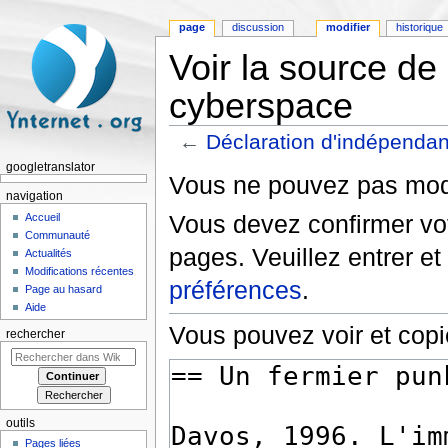
page
discussion
modifier
historique
Voir la source d
cyberspace
←
Déclaration d'indépenda
Aller à :
navigation
,
rechercher
googletranslator
Vous ne pouvez pas modif
navigation
Vous devez confirmer vot
Accueil
Communauté
pages. Veuillez entrer et
Actualités
Modifications récentes
préférences
.
Page au hasard
Aide
Vous pouvez voir et copi
rechercher
outils
Pages liées