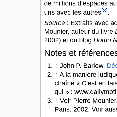
de millions d’espaces au
[3]
uns avec les autres
.
Source
: Extraits avec a
Mounier, auteur du livre
2002) et du blog
Homo N
Notes et référence
↑
John P. Barlow.
Déc
↑
A la manière ludiq
chaîne « C'est en fai
qui » : www.dailymot
↑
Voir Pierre Mounier
Paris. 2002. Voir aus