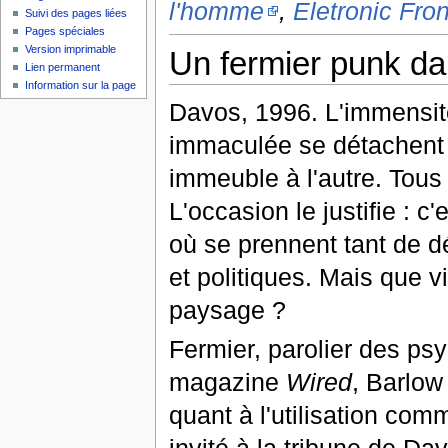
l'homme
,
Eletronic Fro
Suivi des pages liées
Pages spéciales
Version imprimable
Un fermier punk da
Lien permanent
Information sur la page
Davos, 1996. L'immensit
immaculée se détachent 
immeuble à l'autre. Tous
L'occasion le justifie : 
où se prennent tant de d
et politiques. Mais que 
paysage ?
Fermier, parolier des ps
magazine
Wired
, Barlow 
quant à l'utilisation com