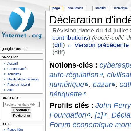
page
discussion
modifier
historique
Déclaration d'in
Révision datée du 14 juille
contributions
)
(copié-collé 
(
diff
)
← Version précédente
googletranslator
(diff)
Aller à :
navigation
,
rechercher
navigation
Notions-clés :
cyberesp
Accueil
Communauté
auto-régulation
,
civilisa
Actualités
Modifications récentes
numérique
,
bazar
,
cat
Page au hasard
Aide
nétiquette
.
rechercher
Profils-clés :
John Perry
Foundation
,
[1]
,
Décla
Forum économique mond
outils
Pages liées