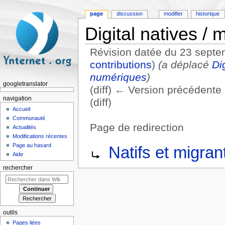
page
discussion
modifier
historique
Digital natives / 
Révision datée du 23 septe
contributions
)
(a déplacé
Di
numériques
)
googletranslator
(diff) ← Version précédente |
navigation
(diff)
Accueil
Communauté
Page de redirection
Actualités
Aller à :
navigation
,
rechercher
Modifications récentes
Rediriger vers :
Page au hasard
Natifs et migra
Aide
rechercher
outils
Pages liées