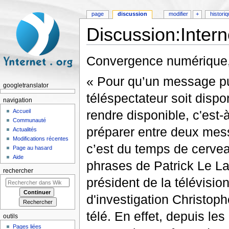
page
discussion
modifier
+
histori
Discussion:Intern
Aller à :
navigation
,
rechercher
Convergence numérique, 
« Pour qu’un message publ
googletranslator
téléspectateur soit dispo
navigation
rendre disponible, c'est-à
Accueil
Communauté
préparer entre deux me
Actualités
Modifications récentes
c’est du temps de cervea
Page au hasard
Aide
phrases de Patrick Le Lay
rechercher
président de la télévisio
d'investigation Christoph
télé. En effet, depuis le
outils
Pages liées