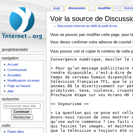
page
discussion
modifier
+
histor
Voir la source de Discussi
←
Discussion:Internet au-delà du petit écran
Aller à :
navigation
,
rechercher
Vous ne pouvez pas modifier cette page, pour la
Vous devez confirmer votre adresse de courriel a
googletranslator
Vous pouvez voir et copier le contenu de cette 
navigation
Accueil
Communauté
Actualités
Modifications récentes
Page au hasard
Aide
rechercher
outils
Pages liées