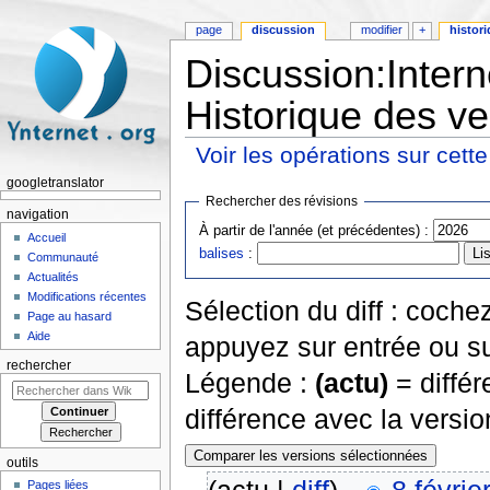
page
discussion
modifier
+
histor
Discussion:Intern
Historique des ve
Voir les opérations sur cett
Aller à :
navigation
,
rechercher
googletranslator
Rechercher des révisions
navigation
À partir de l'année (et précédentes) :
Accueil
balises
:
Communauté
Actualités
Modifications récentes
Sélection du diff : coch
Page au hasard
Aide
appuyez sur entrée ou su
rechercher
Légende :
(actu)
= différ
différence avec la versi
outils
Pages liées