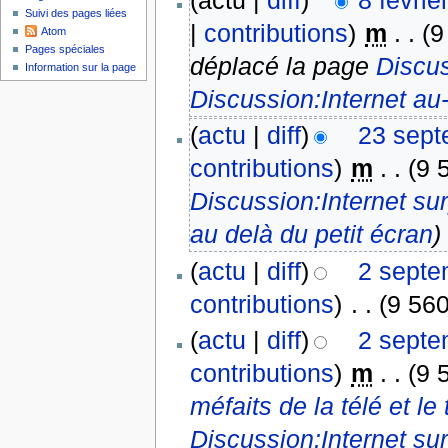
(actu |
diff
)
8 févrie
Suivi des pages liées
|
contributions
)
‎
m
. .
(9
Atom
Pages spéciales
déplacé la page
Discus
Information sur la page
Discussion:Internet au-
(
actu
|
diff
)
23 sept
contributions
)
‎
m
. .
(9 
Discussion:Internet sur
au delà du petit écran
)
(
actu
|
diff
)
2 septe
contributions
)
‎
. .
(9 560
(
actu
|
diff
)
2 septe
contributions
)
‎
m
. .
(9 
méfaits de la télé et l
Discussion:Internet sur