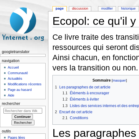
page
discussion
modifier
historique
Ecopol: ce qu'il y 
Aller à :
navigation
,
rechercher
Ce livre traite des trans
ressources qui seront dis
googletranslator
Ainsi chacun, en fonction
navigation
vers la transition ou non.
Accueil
Communauté
Actualités
Sommaire
[
masquer
]
Modifications récentes
1
Les paragraphes de cet article
Page au hasard
1.1
Éléments à encourager
Aide
1.2
Éléments à éviter
rechercher
1.3
Listes des services internes et des entre
2
Encart de cet article
2.1
Conditions
Les paragraphes d
outils
Pages liées