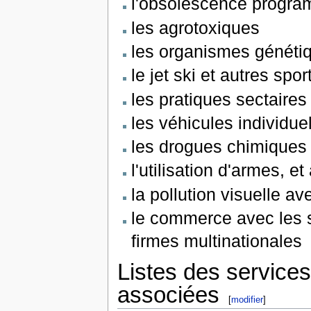
l'obsolescence progr
les agrotoxiques
les organismes généti
le jet ski et autres sp
les pratiques sectaires
les véhicules individue
les drogues chimiques
l'utilisation d'armes, e
la pollution visuelle av
le commerce avec les 
firmes multinationales
Listes des services
associées
[
modifier
]