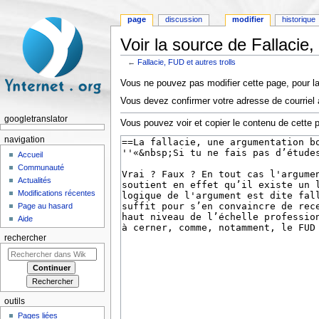
page
discussion
modifier
historique
Voir la source de Fallacie,
←
Fallacie, FUD et autres trolls
Aller à :
navigation
,
rechercher
Vous ne pouvez pas modifier cette page, pour la
Vous devez confirmer votre adresse de courriel a
googletranslator
Vous pouvez voir et copier le contenu de cette 
navigation
Accueil
Communauté
Actualités
Modifications récentes
Page au hasard
Aide
rechercher
outils
Pages liées