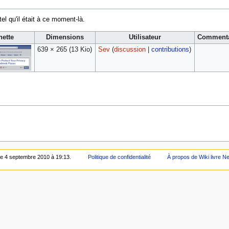
tel qu'il était à ce moment-là.
nette
Dimensions
Utilisateur
Commenta
639 × 265
(13 Kio)
Sev
(
discussion
|
contributions
)
e le 4 septembre 2010 à 19:13.
Politique de confidentialité
À propos de Wiki livre N