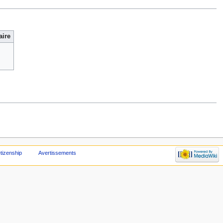
ire
etizenship
Avertissements