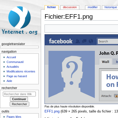
fichier
discussion
modifier
historique
Fichier:EFF1.png
Aller à :
navigation
,
rechercher
googletranslator
navigation
Accueil
Communauté
Actualités
Modifications récentes
Page au hasard
Aide
rechercher
Pas de plus haute résolution disponible.
EFF1.png
‎
(639 × 265 pixels, taille du fichier :
outils
Pages liées