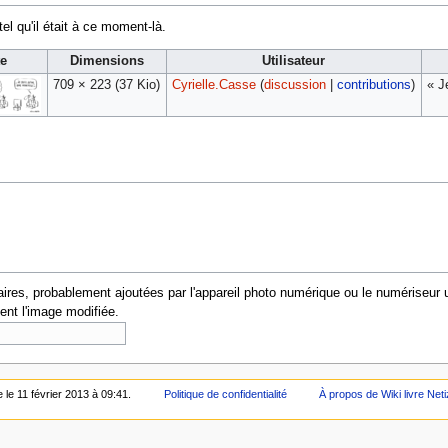
tel qu'il était à ce moment-là.
te
Dimensions
Utilisateur
709 × 223
(37 Kio)
Cyrielle.Casse
(
discussion
|
contributions
)
« J
res, probablement ajoutées par l'appareil photo numérique ou le numériseur utili
ent l'image modifiée.
e le 11 février 2013 à 09:41.
Politique de confidentialité
À propos de Wiki livre Net