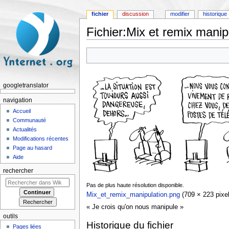
fichier
discussion
modifier
historique
Fichier:Mix et remix manip
Aller à :
navigation
,
rechercher
googletranslator
navigation
Accueil
Communauté
Actualités
Modifications récentes
Page au hasard
Aide
rechercher
Pas de plus haute résolution disponible.
Mix_et_remix_manipulation.png
‎
(709 × 223 pixel
« Je crois qu'on nous manipule »
outils
Historique du fichier
Pages liées