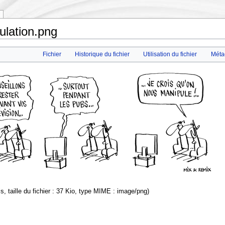
ulation.png
Fichier
Historique du fichier
Utilisation du fichier
Méta
s, taille du fichier : 37 Kio, type MIME :
image/png
)