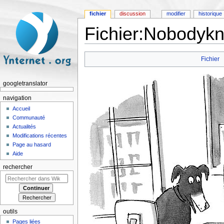
fichier
discussion
modifier
historique
Fichier:Nobodykn
Aller à :
navigation
,
rechercher
Fichier
googletranslator
navigation
Accueil
Communauté
Actualités
Modifications récentes
Page au hasard
Aide
rechercher
outils
Pages liées