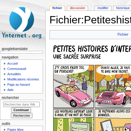
fichier
discussion
modifier
historique
Fichier:Petiteshis
Aller à :
navigation
,
rechercher
Fichier
googletranslator
navigation
Accueil
Communauté
Actualités
Modifications récentes
Page au hasard
Aide
rechercher
outils
Pages liées