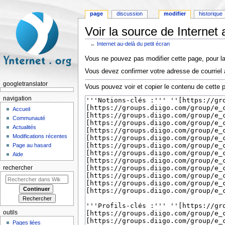
page
discussion
modifier
historique
Voir la source de Internet 
←
Internet au-delà du petit écran
Aller à :
navigation
,
rechercher
Vous ne pouvez pas modifier cette page, pour la
Vous devez confirmer votre adresse de courriel a
googletranslator
Vous pouvez voir et copier le contenu de cette 
navigation
Accueil
Communauté
Actualités
Modifications récentes
Page au hasard
Aide
rechercher
outils
Pages liées