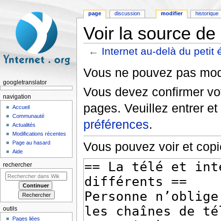
page
discussion
modifier
historique
Voir la source de 
←
Internet au-delà du petit 
Aller à :
navigation
,
rechercher
Vous ne pouvez pas modif
googletranslator
Vous devez confirmer vot
navigation
pages. Veuillez entrer et
Accueil
Communauté
préférences
.
Actualités
Modifications récentes
Page au hasard
Vous pouvez voir et copi
Aide
rechercher
outils
Pages liées