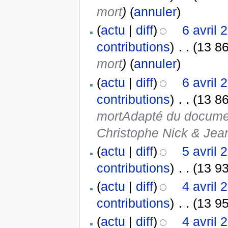
mort
)
(
annuler
)
(
actu
|
diff
)
6 avril 
contributions
)
‎
. .
(13 86
mort
)
(
annuler
)
(
actu
|
diff
)
6 avril 
contributions
)
‎
. .
(13 86
mortAdapté du documen
Christophe Nick & Jean
(
actu
|
diff
)
5 avril 
contributions
)
‎
. .
(13 93
(
actu
|
diff
)
4 avril 
contributions
)
‎
. .
(13 95
(
actu
|
diff
)
4 avril 