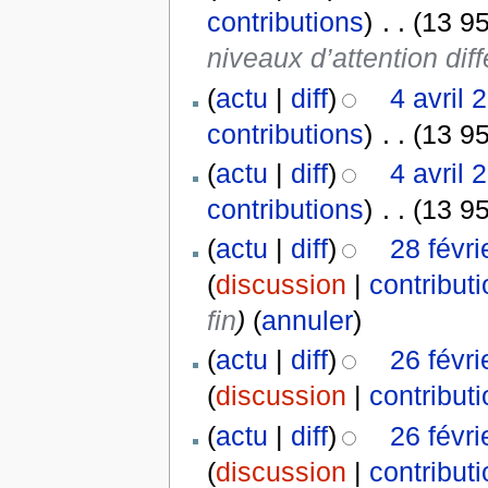
contributions
)
‎
. .
(13 95
niveaux d’attention dif
(
actu
|
diff
)
4 avril 
contributions
)
‎
. .
(13 95
(
actu
|
diff
)
4 avril 
contributions
)
‎
. .
(13 95
(
actu
|
diff
)
28 févr
(
discussion
|
contribut
fin
)
(
annuler
)
(
actu
|
diff
)
26 févr
(
discussion
|
contribut
(
actu
|
diff
)
26 févr
(
discussion
|
contribut