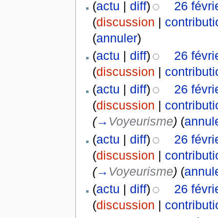
(
actu
|
diff
)
26 févr
(
discussion
|
contribut
(
annuler
)
(
actu
|
diff
)
26 févr
(
discussion
|
contribut
(
actu
|
diff
)
26 févr
(
discussion
|
contribut
(
→
Voyeurisme
)
(
annul
(
actu
|
diff
)
26 févr
(
discussion
|
contribut
(
→
Voyeurisme
)
(
annul
(
actu
|
diff
)
26 févr
(
discussion
|
contribut