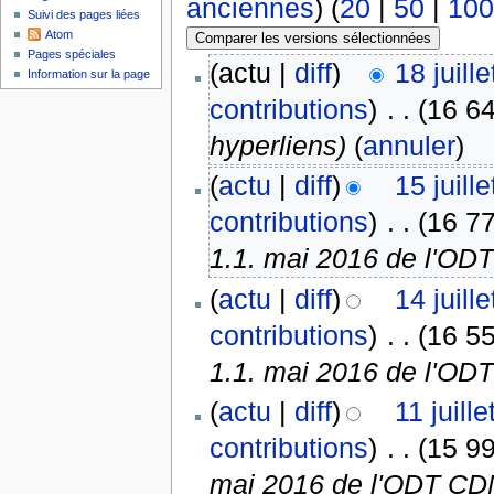
anciennes
) (
20
|
50
|
100
Suivi des pages liées
Atom
Pages spéciales
(actu |
diff
)
18 juill
Information sur la page
contributions
)
‎
. .
(16 64
hyperliens)
(
annuler
)
(
actu
|
diff
)
15 juill
contributions
)
‎
. .
(16 77
1.1. mai 2016 de l'OD
(
actu
|
diff
)
14 juill
contributions
)
‎
. .
(16 55
1.1. mai 2016 de l'OD
(
actu
|
diff
)
11 juill
contributions
)
‎
. .
(15 99
mai 2016 de l'ODT CD