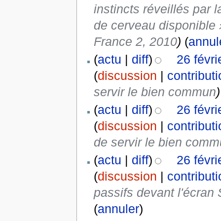
instincts réveillés pa
de cerveau disponible 
France 2, 2010
)
(
annul
(
actu
|
diff
)
26 févr
(
discussion
|
contribut
servir le bien commun
)
(
actu
|
diff
)
26 févr
(
discussion
|
contribut
de servir le bien com
(
actu
|
diff
)
26 févr
(
discussion
|
contribut
passifs devant l'écran
(
annuler
)