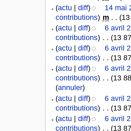
(
actu
|
diff
)
14 mai 
contributions
)
‎
m
. .
(13
(
actu
|
diff
)
6 avril 
contributions
)
‎
. .
(13 87
(
actu
|
diff
)
6 avril 
contributions
)
‎
. .
(13 87
(
actu
|
diff
)
6 avril 
contributions
)
‎
. .
(13 88
(
annuler
)
(
actu
|
diff
)
6 avril 
contributions
)
‎
. .
(13 87
(
actu
|
diff
)
6 avril 
contributions
)
‎
. .
(13 87