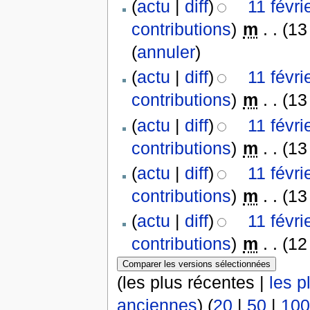
(
actu
|
diff
)
11 févri
contributions
)
‎
m
. .
(13
(
annuler
)
(
actu
|
diff
)
11 févri
contributions
)
‎
m
. .
(13
(
actu
|
diff
)
11 févri
contributions
)
‎
m
. .
(13
(
actu
|
diff
)
11 févri
contributions
)
‎
m
. .
(13
(
actu
|
diff
)
11 févri
contributions
)
‎
m
. .
(12
(les plus récentes |
les p
anciennes
) (
20
|
50
|
100