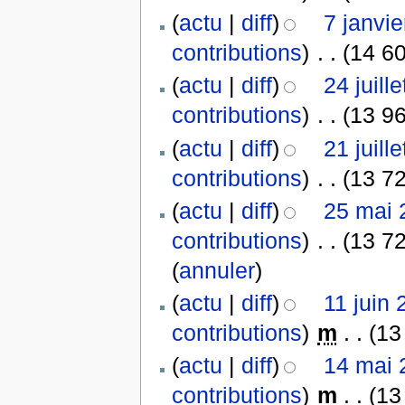
(
actu
|
diff
)
7 janvi
contributions
)
‎
. .
(14 60
(
actu
|
diff
)
24 juill
contributions
)
‎
. .
(13 96
(
actu
|
diff
)
21 juill
contributions
)
‎
. .
(13 72
(
actu
|
diff
)
25 mai 
contributions
)
‎
. .
(13 72
(
annuler
)
(
actu
|
diff
)
11 juin 
contributions
)
‎
m
. .
(13
(
actu
|
diff
)
14 mai 
contributions
)
‎
m
. .
(13