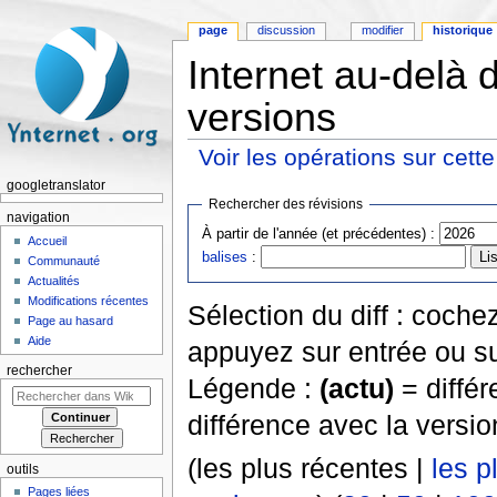
page
discussion
modifier
historique
Internet au-delà d
versions
Voir les opérations sur cett
Aller à :
navigation
,
rechercher
googletranslator
Rechercher des révisions
navigation
À partir de l'année (et précédentes) :
Accueil
balises
:
Communauté
Actualités
Modifications récentes
Sélection du diff : coch
Page au hasard
Aide
appuyez sur entrée ou su
rechercher
Légende :
(actu)
= différ
différence avec la versi
(les plus récentes |
les p
outils
Pages liées