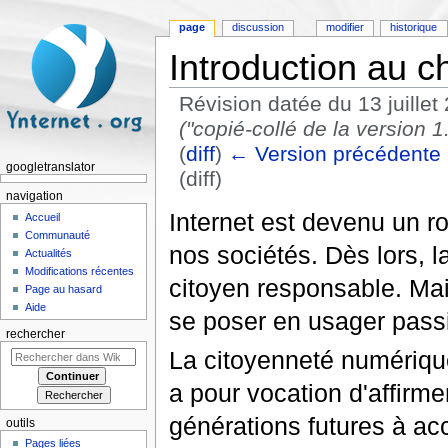
page
discussion
modifier
historique
Introduction au c
Révision datée du 13 juille
("copié-collé de la version
(
diff
)
← Version précédente
googletranslator
(diff)
Aller à :
navigation
,
rechercher
navigation
Internet est devenu un 
Accueil
Communauté
nos sociétés. Dès lors, 
Actualités
Modifications récentes
citoyen responsable. Mais
Page au hasard
Aide
se poser en usager passif
rechercher
La citoyenneté numérique
a pour vocation d'affirme
générations futures à ac
outils
Pages liées