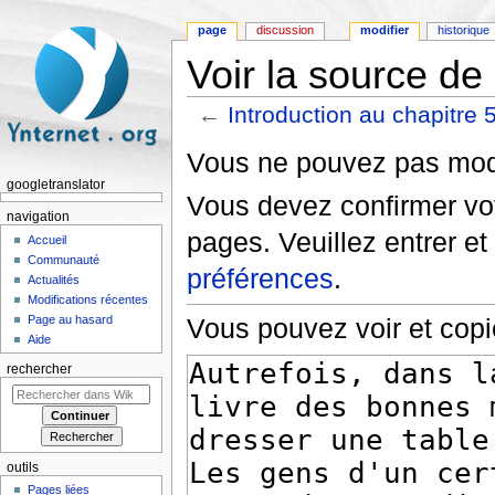
page
discussion
modifier
historique
Voir la source de
←
Introduction au chapitre 
Aller à :
navigation
,
rechercher
Vous ne pouvez pas modif
googletranslator
Vous devez confirmer vot
navigation
pages. Veuillez entrer et
Accueil
Communauté
préférences
.
Actualités
Modifications récentes
Page au hasard
Vous pouvez voir et copi
Aide
rechercher
outils
Pages liées