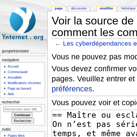
page
discussion
modifier
historique
Voir la source d
comment les com
←
Les cyberdépendances e
Aller à :
navigation
,
rechercher
googletranslator
Vous ne pouvez pas modif
navigation
Vous devez confirmer vot
Accueil
Communauté
pages. Veuillez entrer et
Actualités
Modifications récentes
préférences
.
Page au hasard
Aide
Vous pouvez voir et copi
rechercher
outils
Pages liées