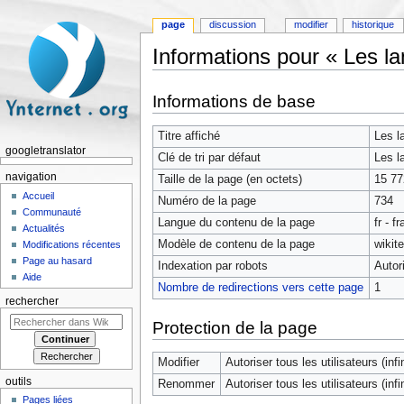
page
discussion
modifier
historique
Informations pour « Les la
Aller à :
navigation
,
rechercher
Informations de base
Titre affiché
Les l
googletranslator
Clé de tri par défaut
Les l
navigation
Taille de la page (en octets)
15 77
Accueil
Numéro de la page
734
Communauté
Langue du contenu de la page
fr - f
Actualités
Modèle de contenu de la page
wikit
Modifications récentes
Page au hasard
Indexation par robots
Autor
Aide
Nombre de redirections vers cette page
1
rechercher
Protection de la page
Modifier
Autoriser tous les utilisateurs (infin
outils
Renommer
Autoriser tous les utilisateurs (infin
Pages liées