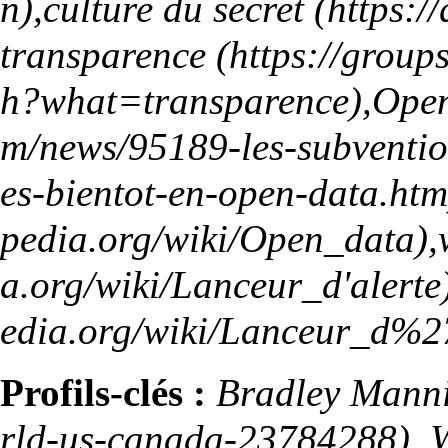
,
culture du secret
transparence
,
Open
,
Profils-clés :
Bradley Mann
,
W