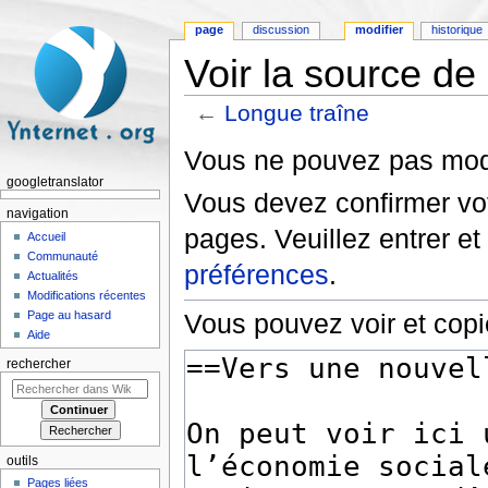
page
discussion
modifier
historique
Voir la source de
←
Longue traîne
Aller à :
navigation
,
rechercher
Vous ne pouvez pas modif
googletranslator
Vous devez confirmer vot
navigation
pages. Veuillez entrer et
Accueil
Communauté
préférences
.
Actualités
Modifications récentes
Page au hasard
Vous pouvez voir et copi
Aide
rechercher
outils
Pages liées