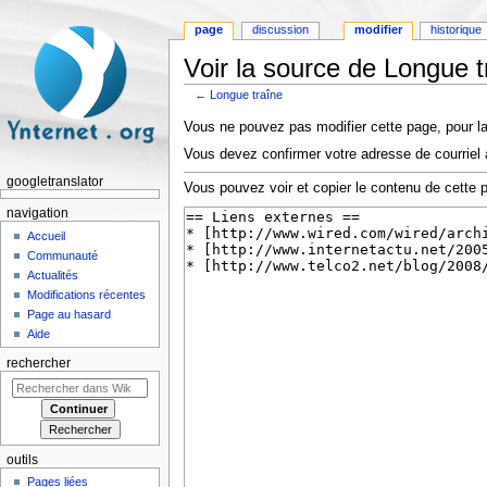
page
discussion
modifier
historique
Voir la source de Longue t
←
Longue traîne
Aller à :
navigation
,
rechercher
Vous ne pouvez pas modifier cette page, pour la
Vous devez confirmer votre adresse de courriel a
googletranslator
Vous pouvez voir et copier le contenu de cette 
navigation
Accueil
Communauté
Actualités
Modifications récentes
Page au hasard
Aide
rechercher
outils
Pages liées