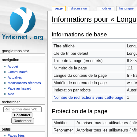
page
discussion
modifier
historique
Informations pour « Longu
Aller à :
navigation
,
rechercher
Informations de base
Titre affiché
Longu
googletranslator
Clé de tri par défaut
Longu
navigation
Taille de la page (en octets)
6 825
Accueil
Numéro de la page
111
Communauté
Langue du contenu de la page
fr - f
Actualités
Modèle de contenu de la page
wikit
Modifications récentes
Page au hasard
Indexation par robots
Autor
Aide
Nombre de redirections vers cette page
1
rechercher
Protection de la page
Modifier
Autoriser tous les utilisateurs (infin
outils
Renommer
Autoriser tous les utilisateurs (infin
Pages liées