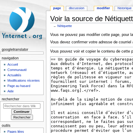
page
discussion
modifier
historique
Voir la source de Nétiquet
←
Nétiquette
Aller à :
navigation
,
rechercher
Vous ne pouvez pas modifier cette page, pour la
Vous devez confirmer votre adresse de courriel a
googletranslator
Vous pouvez voir et copier le contenu de cette 
navigation
Accueil
Communauté
Actualités
Modifications récentes
Page au hasard
Aide
rechercher
outils
Pages liées