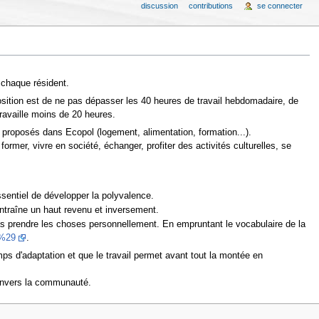
discussion
contributions
se connecter
 chaque résident.
position est de ne pas dépasser les 40 heures de travail hebdomadaire, de
travaille moins de 20 heures.
es proposés dans Ecopol (logement, alimentation, formation...).
ormer, vivre en société, échanger, profiter des activités culturelles, se
essentiel de développer la polyvalence.
 entraîne un haut revenu et inversement.
as prendre les choses personnellement. En empruntant le vocabulaire de la
t%29
.
ps d'adaptation et que le travail permet avant tout la montée en
 envers la communauté.