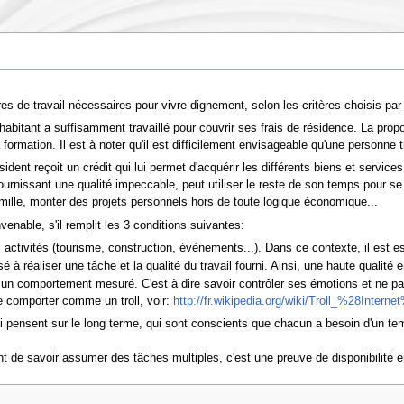
es de travail nécessaires pour vivre dignement, selon les critères choisis par
habitant a suffisamment travaillé pour couvrir ses frais de résidence. La pro
a formation. Il est à noter qu'il est difficilement envisageable qu'une personne 
ident reçoit un crédit qui lui permet d'acquérir les différents biens et servic
ournissant une qualité impeccable, peut utiliser le reste de son temps pour se f
mille, monter des projets personnels hors de toute logique économique...
nable, s'il remplit les 3 conditions suivantes:
es activités (tourisme, construction, évènements...). Dans ce contexte, il est 
é à réaliser une tâche et la qualité du travail fourni. Ainsi, une haute qualité
r un comportement mesuré. C'est à dire savoir contrôler ses émotions et ne p
 se comporter comme un troll, voir:
http://fr.wikipedia.org/wiki/Troll_%28Interne
i pensent sur le long terme, qui sont conscients que chacun a besoin d'un tem
nt de savoir assumer des tâches multiples, c'est une preuve de disponibilité