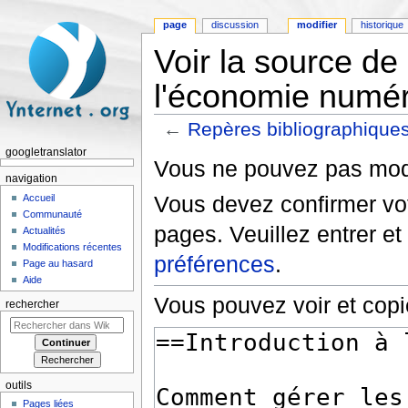
page
discussion
modifier
historique
Voir la source de
l'économie numé
←
Repères bibliographique
Aller à :
navigation
,
rechercher
googletranslator
Vous ne pouvez pas modif
navigation
Vous devez confirmer vot
Accueil
Communauté
pages. Veuillez entrer et
Actualités
Modifications récentes
préférences
.
Page au hasard
Aide
Vous pouvez voir et copi
rechercher
outils
Pages liées