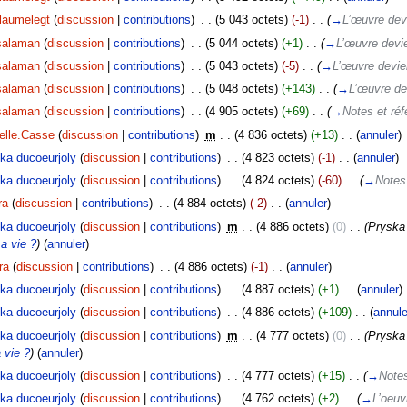
llaumelegt
(
discussion
|
contributions
)
‎
. .
(5 043 octets)
(-1)
‎
. .
(
→
L’œuvre devi
salaman
(
discussion
|
contributions
)
‎
. .
(5 044 octets)
(+1)
‎
. .
(
→
L’œuvre devie
salaman
(
discussion
|
contributions
)
‎
. .
(5 043 octets)
(-5)
‎
. .
(
→
L’œuvre devien
salaman
(
discussion
|
contributions
)
‎
. .
(5 048 octets)
(+143)
‎
. .
(
→
L’œuvre dev
salaman
(
discussion
|
contributions
)
‎
. .
(4 905 octets)
(+69)
‎
. .
(
→
Notes et ré
ielle.Casse
(
discussion
|
contributions
)
‎
m
. .
(4 836 octets)
(+13)
‎
. .
(
annuler
)
ka ducoeurjoly
(
discussion
|
contributions
)
‎
. .
(4 823 octets)
(-1)
‎
. .
(
annuler
)
ka ducoeurjoly
(
discussion
|
contributions
)
‎
. .
(4 824 octets)
(-60)
‎
. .
(
→
Notes
ra
(
discussion
|
contributions
)
‎
. .
(4 884 octets)
(-2)
‎
. .
(
annuler
)
ka ducoeurjoly
(
discussion
|
contributions
)
‎
m
. .
(4 886 octets)
(0)
‎
. .
(Pryska
a vie ?
)
(
annuler
)
ra
(
discussion
|
contributions
)
‎
. .
(4 886 octets)
(-1)
‎
. .
(
annuler
)
ka ducoeurjoly
(
discussion
|
contributions
)
‎
. .
(4 887 octets)
(+1)
‎
. .
(
annuler
)
ka ducoeurjoly
(
discussion
|
contributions
)
‎
. .
(4 886 octets)
(+109)
‎
. .
(
annule
ka ducoeurjoly
(
discussion
|
contributions
)
‎
m
. .
(4 777 octets)
(0)
‎
. .
(Pryska
 vie ?
)
(
annuler
)
ka ducoeurjoly
(
discussion
|
contributions
)
‎
. .
(4 777 octets)
(+15)
‎
. .
(
→
Notes
ka ducoeurjoly
(
discussion
|
contributions
)
‎
. .
(4 762 octets)
(+2)
‎
. .
(
→
L’oeuv