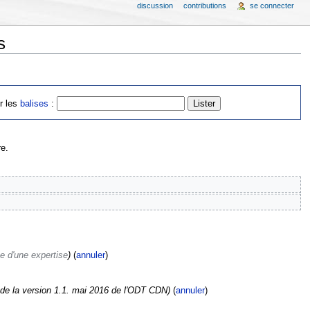
discussion
contributions
se connecter
s
er les
balises
:
e.
ne d'une expertise
)
(
annuler
)
 de la version 1.1. mai 2016 de l'ODT CDN)
(
annuler
)