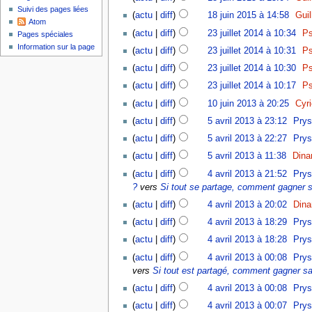
Suivi des pages liées
(
actu
|
diff
)
18 juin 2015 à 14:58
‎
Gui
Atom
(
actu
|
diff
)
23 juillet 2014 à 10:34
‎
P
Pages spéciales
Information sur la page
(
actu
|
diff
)
23 juillet 2014 à 10:31
‎
P
(
actu
|
diff
)
23 juillet 2014 à 10:30
‎
P
(
actu
|
diff
)
23 juillet 2014 à 10:17
‎
P
(
actu
|
diff
)
10 juin 2013 à 20:25
‎
Cyr
(
actu
|
diff
)
5 avril 2013 à 23:12
‎
Prys
(
actu
|
diff
)
5 avril 2013 à 22:27
‎
Prys
(
actu
|
diff
)
5 avril 2013 à 11:38
‎
Dina
(
actu
|
diff
)
4 avril 2013 à 21:52
‎
Prys
?
vers
Si tout se partage, comment gagner s
(
actu
|
diff
)
4 avril 2013 à 20:02
‎
Dina
(
actu
|
diff
)
4 avril 2013 à 18:29
‎
Prys
(
actu
|
diff
)
4 avril 2013 à 18:28
‎
Prys
(
actu
|
diff
)
4 avril 2013 à 00:08
‎
Prys
vers
Si tout est partagé, comment gagner sa
(
actu
|
diff
)
4 avril 2013 à 00:08
‎
Prys
(
actu
|
diff
)
4 avril 2013 à 00:07
‎
Prys