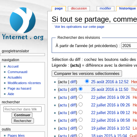
page
discussion
modifier
historique
Si tout se partage, commen
Voir les opérations sur cette page
Aller à :
navigation
,
rechercher
Rechercher des révisions
À partir de l'année (et précédentes) :
googletranslator
Sélection du diff : cochez les boutons radio de
navigation
Légende :
(actu)
= différence avec la dernière v
Accueil
Communauté
Actualités
(actu |
diff
)
25 août 2016 à 12:52
‎
Her
Modifications récentes
Page au hasard
(
actu
|
diff
)
25 août 2016 à 11:50
‎
Tha
Aide
(
actu
|
diff
)
22 juillet 2016 à 09:26
‎
He
rechercher
(
actu
|
diff
)
22 juillet 2016 à 09:26
‎
He
(
actu
|
diff
)
22 juillet 2016 à 09:12
‎
He
(
actu
|
diff
)
22 juillet 2016 à 08:58
‎
He
(
actu
|
diff
)
19 juillet 2016 à 10:52
‎
Li
outils
Pages liées
(
actu
|
diff
)
18 juin 2015 à 15:04
‎
Gui