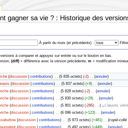
t gagner sa vie ? : Historique des version
À partir du mois (et précédents) :
Filtr
s versions à comparer et appuyez sur entrée ou sur le bouton en bas.
ersion,
(diff)
= différence avec la version précédente,
m
= modification mineur
iche
(
discussion
|
contributions
)
‎
. .
(5 835 octets)
(-2)
‎
. .
(
annuler
)
nasis
(
discussion
|
contributions
)
‎
. .
(5 837 octets)
(+9)
‎
. .
(
annuler
)
riche
(
discussion
|
contributions
)
‎
. .
(5 828 octets)
(-2)
‎
. .
(
annuler
)
riche
(
discussion
|
contributions
)
‎
. .
(5 830 octets)
(+29)
‎
. .
(
annuler
)
riche
(
discussion
|
contributions
)
‎
. .
(5 801 octets)
(-295)
‎
. .
(
→
L’œuvre, vitri
riche
(
discussion
|
contributions
)
‎
. .
(6 096 octets)
(+123)
‎
. .
(
annuler
)
ssabuttow
(
discussion
|
contributions
)
‎
. .
(5 973 octets)
(+481)
‎
. .
(copié-collé
llaumelegt
(
discussion
|
contributions
)
‎
. .
(5 492 octets)
(+449)
‎
. .
(
annuler
)