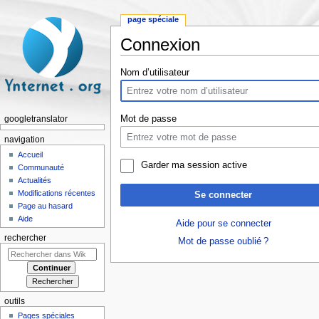
page spéciale
Connexion
Aller à :
navigation
,
rechercher
Nom d’utilisateur
Mot de passe
googletranslator
navigation
Accueil
Garder ma session active
Communauté
Actualités
Modifications récentes
Se connecter
Page au hasard
Aide
Aide pour se connecter
rechercher
Mot de passe oublié ?
outils
Pages spéciales