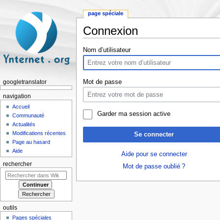
page spéciale
Connexion
Aller à :
navigation
,
rechercher
Nom d’utilisateur
Mot de passe
googletranslator
navigation
Accueil
Garder ma session active
Communauté
Actualités
Modifications récentes
Se connecter
Page au hasard
Aide
Aide pour se connecter
rechercher
Mot de passe oublié ?
outils
Pages spéciales