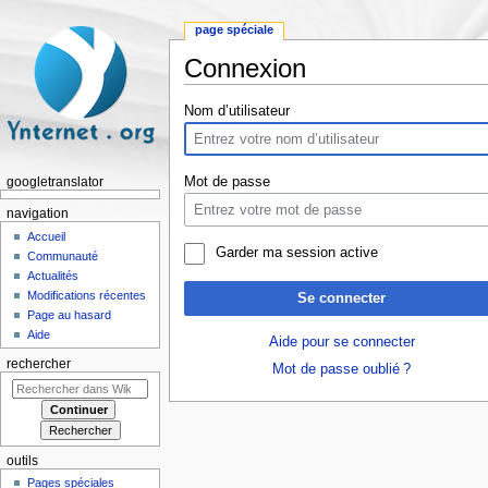
page spéciale
Connexion
Aller à :
navigation
,
rechercher
Nom d’utilisateur
Mot de passe
googletranslator
navigation
Accueil
Garder ma session active
Communauté
Actualités
Modifications récentes
Se connecter
Page au hasard
Aide
Aide pour se connecter
rechercher
Mot de passe oublié ?
outils
Pages spéciales