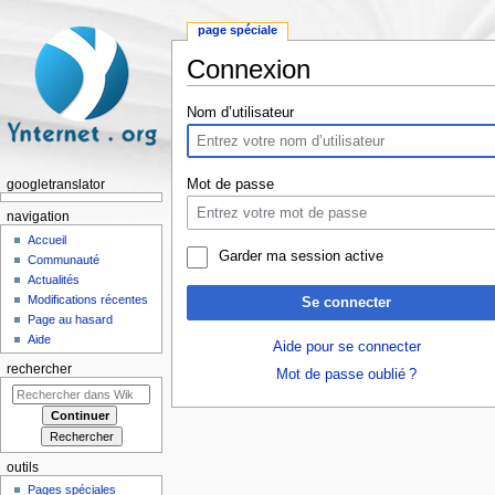
page spéciale
Connexion
Aller à :
navigation
,
rechercher
Nom d’utilisateur
Mot de passe
googletranslator
navigation
Accueil
Garder ma session active
Communauté
Actualités
Modifications récentes
Se connecter
Page au hasard
Aide
Aide pour se connecter
rechercher
Mot de passe oublié ?
outils
Pages spéciales