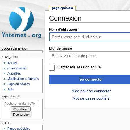
page spéciale
Connexion
Aller à :
navigation
,
rechercher
Nom d’utilisateur
Mot de passe
googletranslator
navigation
Accueil
Garder ma session active
Communauté
Actualités
Modifications récentes
Se connecter
Page au hasard
Aide
Aide pour se connecter
rechercher
Mot de passe oublié ?
outils
Pages spéciales