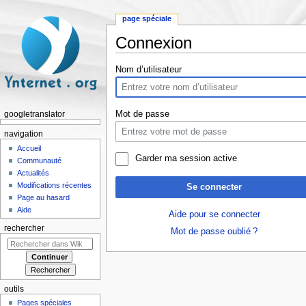
page spéciale
Connexion
Aller à :
navigation
,
rechercher
Nom d’utilisateur
Mot de passe
googletranslator
navigation
Accueil
Garder ma session active
Communauté
Actualités
Modifications récentes
Se connecter
Page au hasard
Aide
Aide pour se connecter
rechercher
Mot de passe oublié ?
outils
Pages spéciales