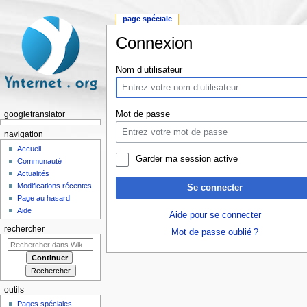
page spéciale
Connexion
Aller à :
navigation
,
rechercher
Nom d’utilisateur
Mot de passe
googletranslator
navigation
Accueil
Garder ma session active
Communauté
Actualités
Modifications récentes
Se connecter
Page au hasard
Aide
Aide pour se connecter
rechercher
Mot de passe oublié ?
outils
Pages spéciales