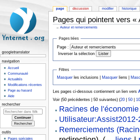
page
discussion
modifier
historique
Pages qui pointent vers «
←
Auteur et remerciements
Aller à :
navigation
,
rechercher
Pages liées
Page :
googletranslator
Inverser la sélection
navigation
Accueil
Filtres
Communauté
Masquer
les inclusions |
Masquer
liens |
Masq
Actualités
Modifications récentes
Page au hasard
Les pages ci-dessous contiennent un lien vers
Aide
Voir (50 précédentes | 50 suivantes) (
20
|
50
|
1
rechercher
Racines de l'économie
Utilisateur:Assist2012
Remerciements (Racin
outils
redirection) ‎
(
← liens
|
Pages spéciales