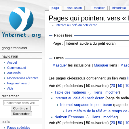
page
discussion
modifier
historique
Pages qui pointent vers « 
←
Internet au-delà du petit écran
Aller à :
navigation
,
rechercher
Pages liées
Page :
googletranslator
navigation
Filtres
Accueil
Masquer
les inclusions |
Masquer
liens |
Masq
Communauté
Actualités
Modifications récentes
Les pages ci-dessous contiennent un lien vers
I
Page au hasard
Voir (50 précédentes | 50 suivantes) (
20
|
50
|
1
Aide
Table des matières
‎
(
← liens
|
modifier
)
rechercher
Internet au delà du petit écran
(page de redire
Internet surpasse le petit écran
(page de r
Les méfaits de la télé et le temps de
Netizen Economy
‎
(
← liens
|
modifier
)
outils
Voir (50 précédentes | 50 suivantes) (
20
|
50
|
1
Pages spéciales