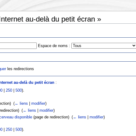
Internet au-delà du petit écran »
Espace de noms :
uer
les redirections
nternet au-delà du petit écran
:
00
|
250
|
500
).
ction) ‎
(
← liens
|
modifier
)
edirection) ‎
(
← liens
|
modifier
)
 cerveau disponible
(page de redirection) ‎
(
← liens
|
modifier
)
00
|
250
|
500
).