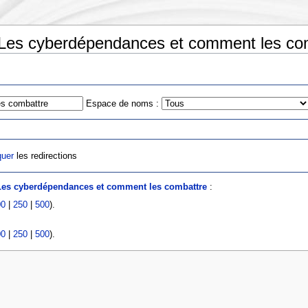
« Les cyberdépendances et comment les co
Espace de noms :
uer
les redirections
Les cyberdépendances et comment les combattre
:
00
|
250
|
500
).
00
|
250
|
500
).