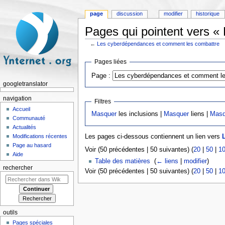
page
discussion
modifier
historique
Pages qui pointent vers 
←
Les cyberdépendances et comment les combattre
Aller à :
navigation
,
rechercher
Pages liées
Page :
googletranslator
navigation
Filtres
Accueil
Masquer
les inclusions |
Masquer
liens |
Masq
Communauté
Actualités
Modifications récentes
Les pages ci-dessous contiennent un lien vers
Page au hasard
Voir (50 précédentes | 50 suivantes) (
20
|
50
|
1
Aide
Table des matières
‎
(
← liens
|
modifier
)
rechercher
Voir (50 précédentes | 50 suivantes) (
20
|
50
|
1
outils
Pages spéciales