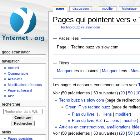
page
discussion
modifier
historique
Pages qui pointent vers «
←
Techno buzz vs slow com
Aller à :
navigation
,
rechercher
Pages liées
Page :
googletranslator
navigation
Filtres
Accueil
Masquer
les inclusions |
Masquer
liens |
Masq
Communauté
Actualités
Modifications récentes
Les pages ci-dessous contiennent un lien vers
Page au hasard
Voir (50 précédentes | 50 suivantes) (
20
|
50
|
1
Aide
Techo buzz vs slow com
(page de redirection
rechercher
Green IT vs techno buzz
(page de redirec
Plan du livre
‎
(
← liens
|
modifier
)
Plan du livre V.2
‎
(
← liens
|
modifier
)
Articles en constructions, améliorations idée
outils
Voir (50 précédentes | 50 suivantes) (
20
|
50
|
1
Pages spéciales