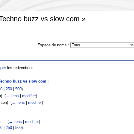
 Techno buzz vs slow com »
Espace de noms :
uer
les redirections
Techno buzz vs slow com
:
00
|
250
|
500
).
) ‎
(
← liens
|
modifier
)
tion) ‎
(
← liens
|
modifier
)
s...
‎
(
← liens
|
modifier
)
00
|
250
|
500
).