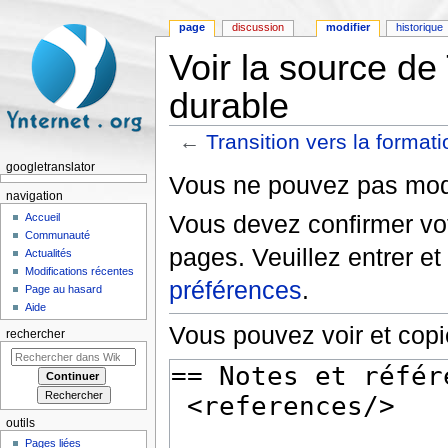
page
discussion
modifier
historique
Voir la source de 
durable
←
Transition vers la format
Aller à :
navigation
,
rechercher
googletranslator
Vous ne pouvez pas modif
navigation
Vous devez confirmer vot
Accueil
Communauté
pages. Veuillez entrer et
Actualités
Modifications récentes
préférences
.
Page au hasard
Aide
Vous pouvez voir et copi
rechercher
outils
Pages liées